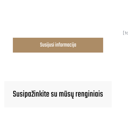
[t
Susijusi informacija
Susipažinkite su mūsų renginiais