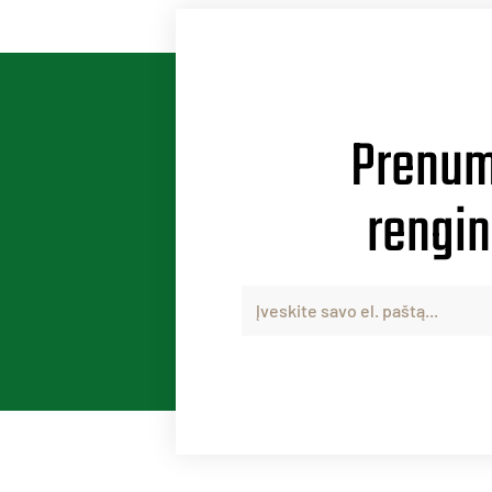
Prenum
n
i
g
e