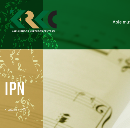
Apie mu
IPN
Pradžia
»
IPN