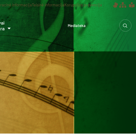
racinė informacija
Teisinė informacija
Korupcijos prevencija
vai
Mediateka
ūra