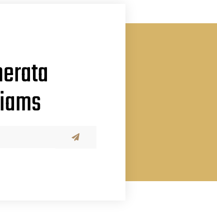
erata
i
a
m
s
u
a
n
j
i