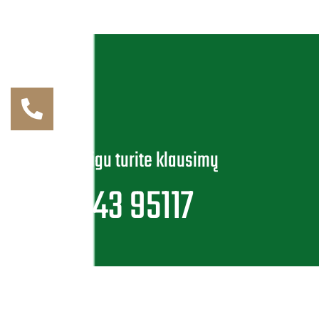
Susiekite jeigu turite klausimų
+370 343 95117