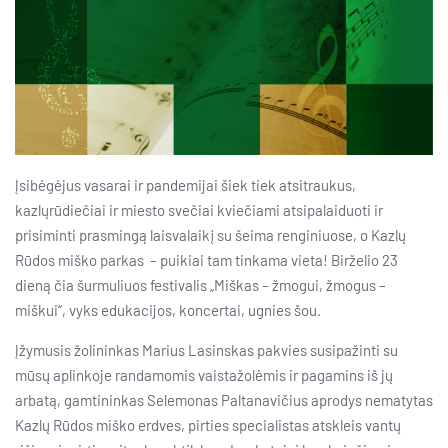
Įsibėgėjus vasarai ir pandemijai šiek tiek atsitraukus,
kazlųrūdiečiai ir miesto svečiai kviečiami atsipalaiduoti ir
prisiminti prasmingą laisvalaikį su šeima renginiuose, o Kazlų
Rūdos miško parkas – puikiai tam tinkama vieta! Birželio 23
dieną čia šurmuliuos festivalis „Miškas – žmogui, žmogus –
miškui“, vyks edukacijos, koncertai, ugnies šou.
Įžymusis žolininkas Marius Lasinskas pakvies susipažinti su
mūsų aplinkoje randamomis vaistažolėmis ir pagamins iš jų
arbatą, gamtininkas Selemonas Paltanavičius aprodys nematytas
Kazlų Rūdos miško erdves, pirties specialistas atskleis vantų