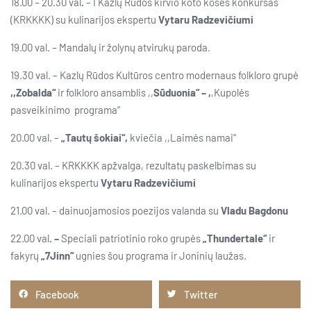
18.00 – 20.30 val
.
– I Kazlų Rūdos kirvio koto košės konkursas
(KRKKKK) su kulinarijos ekspertu
Vytaru Radzevičiumi
19.00 val. – Mandalų ir žolynų atvirukų paroda.
19.30 val. – Kazlų Rūdos Kultūros centro modernaus folkloro grupė
,,Zobalda“
ir folkloro ansamblis ,,
Sūduonia“ –
,
,Kupolės
pasveikinimo programa“
20.00 val. –
„Tautų šokiai“,
kviečia ,,Laimės namai“
20.30 val. – KRKKKK apžvalga, rezultatų paskelbimas su
kulinarijos ekspertu
Vytaru Radzevičiumi
21.00 val. – dainuojamosios poezijos valanda su
Vladu Bagdonu
22.00 val
. –
Speciali patriotinio roko grupės
„Thundertale“
ir
fakyrų
„7Jinn“
ugnies šou programa ir Joninių laužas.
Facebook
Twitter