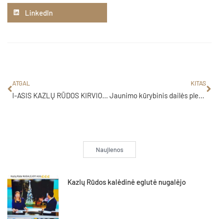
LinkedIn
ATGAL
KITAS
I-ASIS KAZLŲ RŪDOS KIRVIO KOTO KOŠĖS KONKURSAS
Jaunimo kūrybinis dailės pleneras „Dermės”
Naujienos
Kazlų Rūdos kalėdinė eglutė nugalėjo