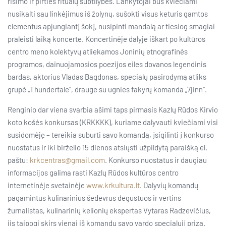
rišimo ir pirties ritualų subtilybes. Lankytojai bus kviečiami
nusikalti sau linkėjimus iš žolynų, sušokti visus keturis gamtos
elementus apjungiantį šokį, nusipinti mandalą ar tiesiog smagiai
praleisti laiką koncerte. Koncertinėje dalyje iškart po kultūros
centro meno kolektyvų atliekamos Joninių etnografinės
programos, dainuojamosios poezijos eiles dovanos legendinis
bardas, aktorius Vladas Bagdonas, specialų pasirodymą atliks
grupė „Thundertale“, drauge su ugnies fakyrų komanda „7jinn“.
Renginio dar viena svarbia ašimi taps pirmasis Kazlų Rūdos Kirvio
koto košės konkursas (KRKKKK), kuriame dalyvauti kviečiami visi
susidomėję – tereikia suburti savo komandą, įsigilinti į konkurso
nuostatus ir iki birželio 15 dienos atsiųsti užpildytą paraišką el.
paštu:
krkcentras@gmail.com
. Konkurso nuostatus ir daugiau
informacijos galima rasti Kazlų Rūdos kultūros centro
internetinėje svetainėje
www.krkultura.lt
. Dalyvių komandų
pagamintus kulinarinius šedevrus degustuos ir vertins
žurnalistas, kulinarinių kelionių ekspertas Vytaras Radzevičius,
jis taipogi skirs vienai iš komandų savo vardo specialųjį prizą.