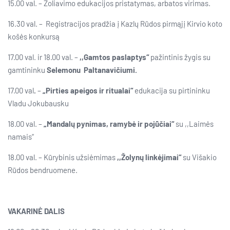
15.00 val. – Žoliavimo edukacijos pristatymas, arbatos virimas.
16.30 val. – Registracijos pradžia į Kazlų Rūdos pirmąjį Kirvio koto
košės konkursą
17.00 val. ir 18.00 val. –
,,Gamtos paslaptys“
pažintinis žygis su
gamtininku
Selemonu Paltanavičiumi.
17.00 val
.
–
„Pirties apeigos ir ritualai“
edukacija su pirtininku
Vladu Jokubausku
18.00 val. –
„Mandalų pynimas, ramybė ir pojūčiai“
su ,,Laimės
namais“
18.00 val. – Kūrybinis užsiėmimas
,,Žolynų linkėjimai“
su Višakio
Rūdos bendruomene.
VAKARINĖ DALIS